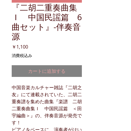
『二胡二重奏曲集
Ｉ 中国民謡篇 6
曲セット』-伴奏音
源
価
￥1,100
格
消費税込み
カートに追加する
中国音楽カルチャー雑誌『二胡之
友』にて連載されていた、二胡二
重奏譜を集めた曲集『楽譜 二胡
二重奏曲集Ｉ 中国民謡篇 ＜田
宇編曲＞』の、伴奏音源が発売で
す！
ピアノをベースに、演奏者がはい