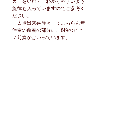
カーをいれて、わかりやすいよう
旋律も入っていますのでご参考く
ださい。
「太陽出来喜洋々」：こちらも無
伴奏の前奏の部分に、8拍のピア
ノ前奏がはいっています。
弦悦(株)
弦悦二胡学院
田宇二胡札幌事務局
Genetsu Erhu Academy