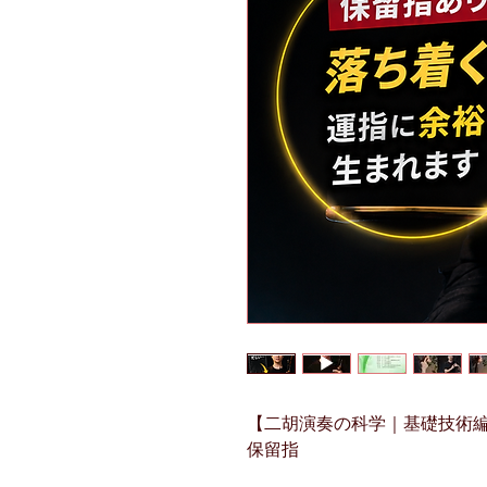
【二胡演奏の科学｜基礎技術編 N
保留指