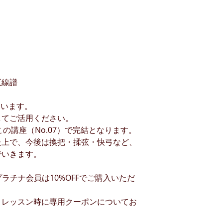
）
五線譜
ています。
してご活用ください。
、この講座（No.07）で完結となります。
た上で、今後は換把・揉弦・快弓など、
でいきます。
プラチナ会員は10%OFFでご購入いただ
、レッスン時に専用クーポンについてお