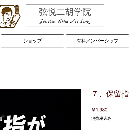
弦悦二胡学院
Genetsu Erhu Academy
ショップ
有料メンバーシップ
７、保留指
価
￥1,980
格
消費税込み