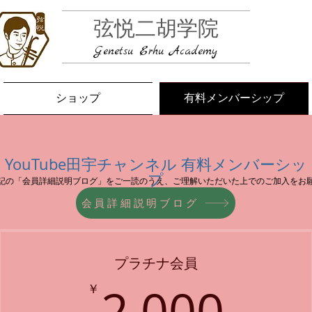
弦悦二胡学院
Genetsu Erhu Academy
ショップ
有料メンバーシップ
YouTube田宇チャンネル 有料メンバーシッ
プ
記の「会員詳細説明ブログ」をご一読のうえ、ご理解いただいた上でのご加入をお
会員詳細説明ブログ
プラチナ会員
2,0
2,000
￥