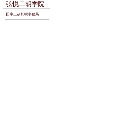
弦悦二胡学院
田宇二胡札幌事務局
Genetsu Erhu Academy
OPENING HOURS
9:00am-6:00pm
(except Tuesday)
ADDRESS
弦悦(株)
弦悦二胡学院
〒169-0075
東京都新宿区高田馬場4-4-23
​SHO-ESTATE.BLD 302号室
daisukinikofriend@yahoo.co.jp
田宇二胡香川事務局